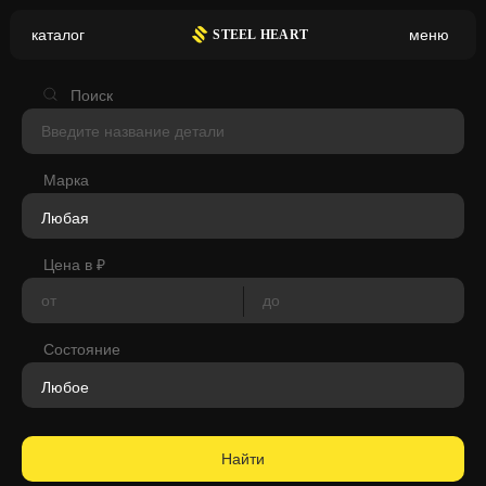
каталог
меню
S
TEEL HEART
Valmet
Valtra
Поиск
Versatile
Vogele
Марка
Volkswagen
Volvo
Цена в ₽
WAGNER
Waukesha(аналог)
Состояние
WEBASTO
Wirtgen
XCMG
Xgma