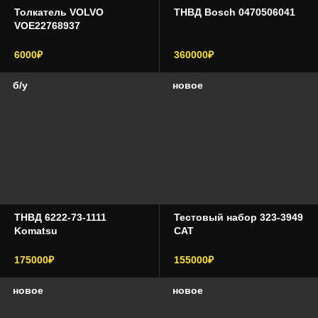
Толкатель VOLVO
ТНВД Bosch 0470506041
VOE22768937
6000₽
360000₽
б/у
новое
ТНВД 6222-73-1111
Тестовый набор 323-3949
Komatsu
CAT
175000₽
155000₽
новое
новое