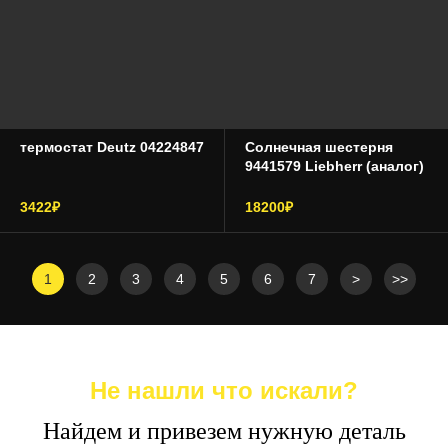
термостат Deutz 04224847
Солнечная шестерня
9441579 Liebherr (аналог)
3422₽
18200₽
1
2
3
4
5
6
7
>
>>
Не нашли что искали?
Найдем и привезем нужную деталь