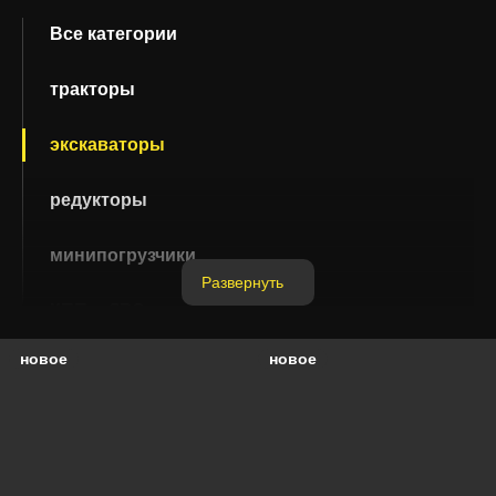
Все категории
Yanmar
Белаз
тракторы
экскаваторы
Газ
Галичанин
редукторы
Зил
Ивановец
минипогрузчики
Развернуть
КПП и ДВС
Кировец
Краз
новое
новое
экскаваторы-погрузчики
Лиаз
Мтз
с/х техника
бульдозеры
Тонар
Урал