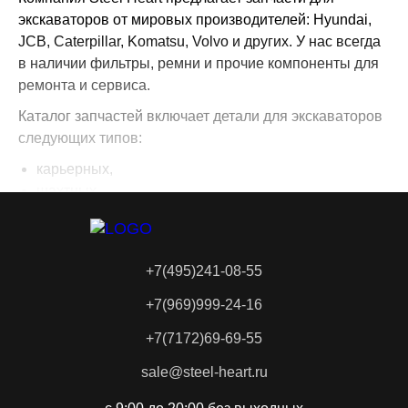
экскаваторов от мировых производителей: Hyundai,
JCB, Caterpillar, Komatsu, Volvo и других. У нас всегда
в наличии фильтры, ремни и прочие компоненты для
ремонта и сервиса.
Каталог запчастей включает детали для экскаваторов
следующих типов:
карьерных,
шахтных,
вскрышных,
универсальных строительных.
Мы оперативно реагируем на запросы, чтобы
+7(495)241-08-55
обеспечить вас новыми и бывшими в употреблении
+7(969)999-24-16
запасными частями для колесной и гусеничной
спецтехники.
+7(7172)69-69-55
Steel Heart — это крупная сеть по разбору и продаже
sale@steel-heart.ru
запчастей, реализующая детали для экскаваторов по
всей территории России и Казахстана. Ассортимент