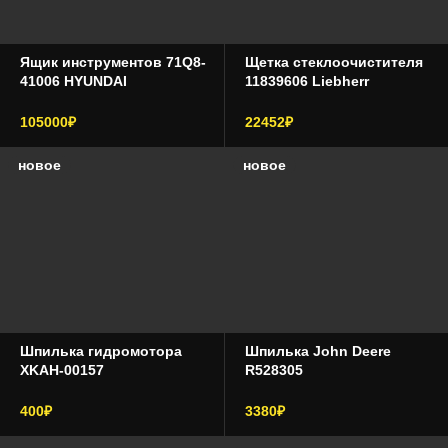
грузовой транспорт и самосвалы
Ямз
Ящик инструментов 71Q8-
Щетка стеклоочистителя
41006 HYUNDAI
11839606 Liebherr
фронтальные погрузчики
105000₽
22452₽
складская техника
новое
новое
навесное оборудование
гидравлика
другая спецтехника
Шпилька гидромотора
Шпилька John Deere
XKAH-00157
R528305
400₽
3380₽