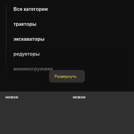
Все категории
Yanmar
Белаз
тракторы
экскаваторы
Газ
Галичанин
редукторы
Зил
Ивановец
минипогрузчики
Развернуть
КПП и ДВС
Кировец
Краз
новое
новое
экскаваторы-погрузчики
Лиаз
Мтз
с/х техника
бульдозеры
Тонар
Урал