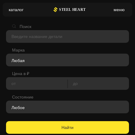
каталог
меню
S
TEEL HEART
Valmet
Valtra
Поиск
Versatile
Vogele
Марка
Volkswagen
Volvo
Цена в ₽
WAGNER
Waukesha(аналог)
Состояние
WEBASTO
Wirtgen
XCMG
Xgma