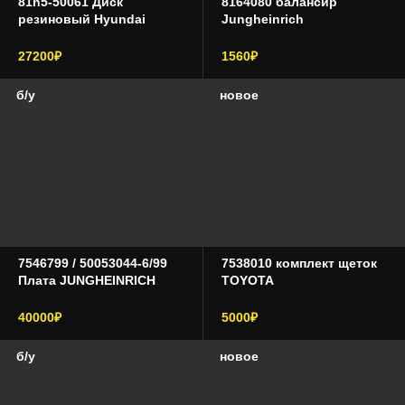
81n5-50061 Диск
8164080 балансир
резиновый Hyundai
Jungheinrich
27200₽
1560₽
б/у
новое
7546799 / 50053044-6/99
7538010 комплект щеток
Плата JUNGHEINRICH
TOYOTA
40000₽
5000₽
б/у
новое