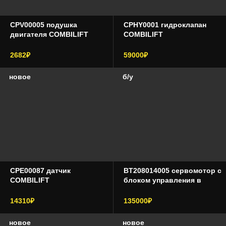
CPV00005 подушка
CPHY0001 гидроклапан
двигателя COMBILIFT
COMBILIFT
2682₽
59000₽
новое
б/у
CPE00087 датчик
BT208014005 сервомотор с
COMBILIFT
блоком управления в
сборе TOYOTA BT208014-
005 208014005 208014-005
14310₽
135000₽
новое
новое