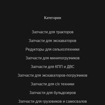
Качественные запчасти для складской техники с
гарантией до 6 месяцев.
Категории
Доступные цены.
Запчасти для тракторов
Бесплатный профессиональный подбор нужных
компонентов.
Запчасти для экскаваторов
Возможность оплаты товаров различными
Редукторы для сельхозтехники
способами (наличный и безналичный).
Запчасти для минипогрузчиков
Скидку до 10 % при повторном и оптовом заказе.
Запчасти для КПП и ДВС
Запчасти для экскаваторов-погрузчиков
Чтобы совершить покупку, воспользуйтесь удобными
фильтрами для поиска запчастей для складской
Запчасти для с/х техники
техники и добавьте нужные товары в корзину.
Запчасти для бульдозеров
Обсудить вопросы сотрудничества можно, оставив
на сайте или позвонив по одному из телефонов:
заявку
Запчасти для грузовиков и самосвалов
+7 (495) 241-08-55
+7 (969) 999-24-16
+7 (7172)
,
,