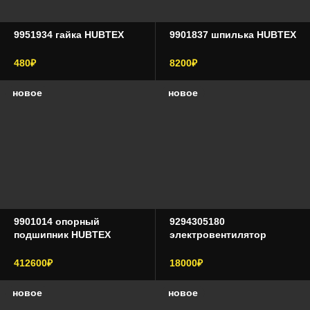
9951934 гайка HUBTEX
9901837 шпилька HUBTEX
480₽
8200₽
новое
новое
9901014 опорный
9294305180
подшипник HUBTEX
электровентилятор
Ebmpapst
412600₽
18000₽
новое
новое