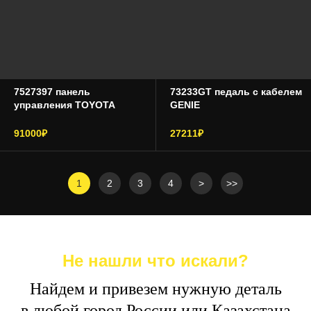
7527397 панель
73233GT педаль с кабелем
управления TOYOTA
GENIE
91000₽
27211₽
1
2
3
4
>
>>
Не нашли что искали?
Найдем и привезем нужную деталь
в любой город России или Казахстана