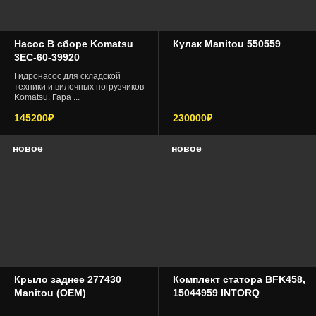
грузовой транспорт и самосвалы
Насос В сборе Komatsu
Кулак Manitou 550559
Ямз
3EC-60-39920
фронтальные погрузчики
Гидронасос для складской
техники и вилочных погрузчиков
складская техника
Komatsu. Гара ...
145200₽
230000₽
навесное оборудование
новое
новое
гидравлика
другая спецтехника
Крыло заднее 277430
Комплект статора BFK458,
Manitou (OEM)
15044959 INTORQ