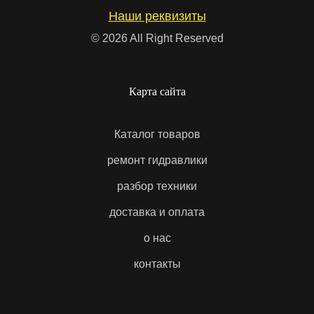
Наши реквизиты
товарообороту удается поддерживать доступные
цены.
© 2026 All Right Reserved
Новые и б/у детали
Карта сайта
В компании Steel Heart вы можете купить запчасти для
экскаваторов, как новые, так и б/у. Детали и
Каталог товаров
сборочные единицы, снятые со старой техники,
ремонт гидравлики
проверены специалистами и имеют большой
остаточный ресурс.
разбор техники
Из-за относительно недорогой стоимости б/у запчасти
доставка и оплата
на экскаваторы и другую спецтехнику пользуются
особой популярностью на рынке. Их ценят не только
о нас
за низкую цену. Зачастую б/у детали в отличном
контакты
состоянии и по качеству не уступают новым.
Подобные запасные части используются тогда, когда
поставка новых занимает долгое время, а простой