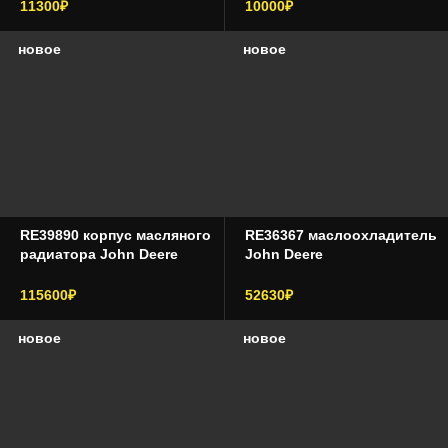
11300₽
10000₽
новое
новое
RE39890 корпус масляного
RE36367 маслоохладитель
радиатора John Deere
John Deere
115600₽
52630₽
новое
новое