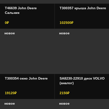
T46639 John Deere
T300357 крыша John Deere
Сальник
0₽
102500₽
новое
новое
T300354 окно John Deere
SA8230-22910 диск VOLVO
(аналог)
19120₽
2150₽
новое
новое