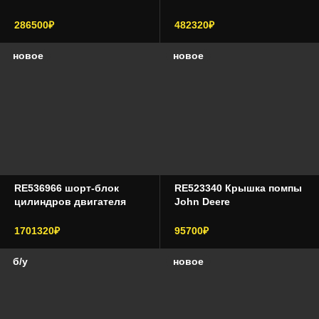
286500₽
482320₽
новое
новое
RE536966 шорт-блок
RE523340 Крышка помпы
цилиндров двигателя
John Deere
John Deere
1701320₽
95700₽
б/у
новое