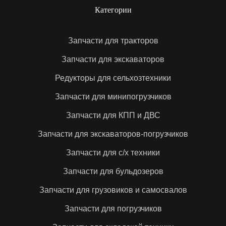
техники недопустим. Или в ситуациях, когда
Категории
спецтехника старого образца, и найти нужную деталь
сложно.
Запчасти для тракторов
В магазине запчастей для экскаваторов
представлены:
Запчасти для экскаваторов
Детали ходовой.
Редукторы для сельхозтехники
Электроника.
Запчасти для минипогрузчиков
Запчасти для коробки передач и двигателя.
Гидравлическое оборудование и его компоненты.
Запчасти для КПП и ДВС
Редукторы.
Запчасти для экскаваторов-погрузчиков
Катки.
Гусеницы.
Запчасти для с/х техники
Компоненты трансмиссии и многое другое.
Запчасти для бульдозеров
Сложные, громоздкие, дорогие в ремонте механизмы
у нас можно приобрести по общедоступным ценам.
Запчасти для грузовиков и самосвалов
Удобная навигация по сайту позволит быстро
Запчасти для погрузчиков
подобрать запчасти для экскаваторов и спецтехники.