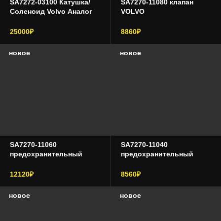
SA7272-03100 Катушка/
SA7270-11080 клапан
Соленоид Volvo Аналог
VOLVO
25000₽
8860₽
новое
новое
SA7270-11060
SA7270-11040
предохранительный
предохранительный
клапан VOLVO
клапан
12120₽
8560₽
новое
новое