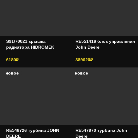
S91/70021 крышка
RE551416 блок управления
радиатора HIDROMEK
John Deere
6180₽
389620₽
новое
новое
RE548726 турбина JOHN
RE547970 турбина John
DEERE
Deere