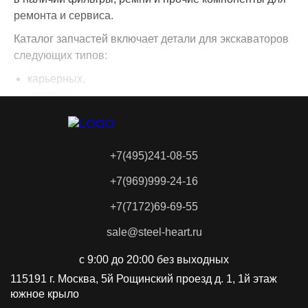
ремонта и сервиса.
Каталог запчастей включает детали для экскаваторов
следующих типов:
карьерных,
шахтных,
вскрышных,
универсальных строительных.
Мы оперативно реагируем на запросы, чтобы
+7(495)241-08-55
обеспечить вас новыми и бывшими в употреблении
+7(969)999-24-16
запасными частями для колесной и гусеничной
спецтехники.
+7(7172)69-69-55
Steel Heart — это крупная сеть по разбору и продаже
sale@steel-heart.ru
запчастей, реализующая детали для экскаваторов по
всей территории России и Казахстана. Ассортимент
с 9:00 до 20:00 без выходных
пополняется ежедневно. Мы скупаем экскаваторы и
115191 г. Москва, 5й Рощинский проезд д. 1, 1й этаж
их компоненты на огромной территории. Нас не
южное крыло
страшат грузы и расстояния. Благодаря большому