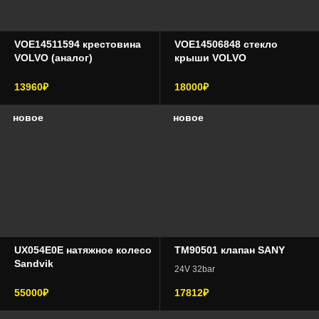
Тонар
Урал
грузовой транспорт и самосвалы
VOE14511594 крестовина
VOE14506848 стекло
VOLVO (аналог)
крыши VOLVO
фронтальные погрузчики
Ямз
13960₽
18000₽
складская техника
новое
новое
навесное оборудование
гидравлика
другая спецтехника
UX054E0E натяжное колесо
TM90501 клапан SANY
Sandvik
24V 32bar
55000₽
17812₽