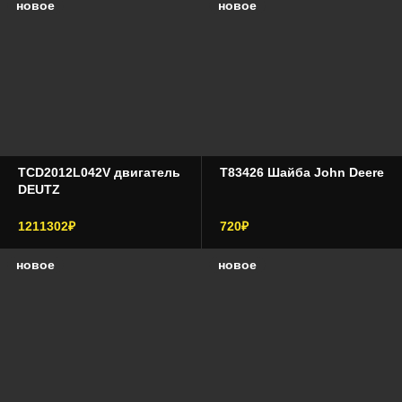
новое
новое
TCD2012L042V двигатель
T83426 Шайба John Deere
DEUTZ
1211302₽
720₽
новое
новое