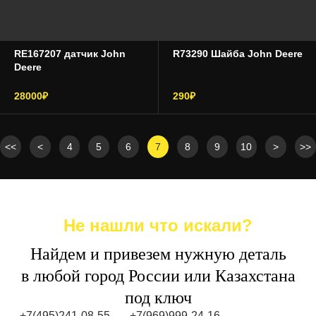
RE167207 датчик John
R73290 Шайба John Deere
Deere
28000₽
290₽
<<
<
4
5
6
7
8
9
10
>
>>
Не нашли что искали?
Найдем и привезем нужную деталь
в любой город России или Казахстана
под ключ
+7(495)241-08-55
+7(969)999-24-16