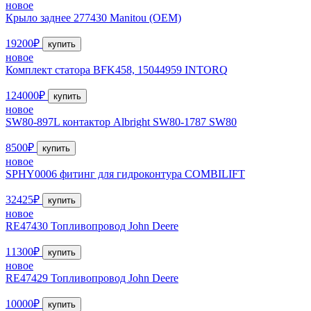
новое
Крыло заднее 277430 Manitou (OEM)
19200₽
купить
новое
Комплект статора BFK458, 15044959 INTORQ
124000₽
купить
новое
SW80-897L контактор Albright SW80-1787 SW80
8500₽
купить
новое
SPHY0006 фитинг для гидроконтура COMBILIFT
32425₽
купить
новое
RE47430 Топливопровод John Deere
11300₽
купить
новое
RE47429 Топливопровод John Deere
10000₽
купить