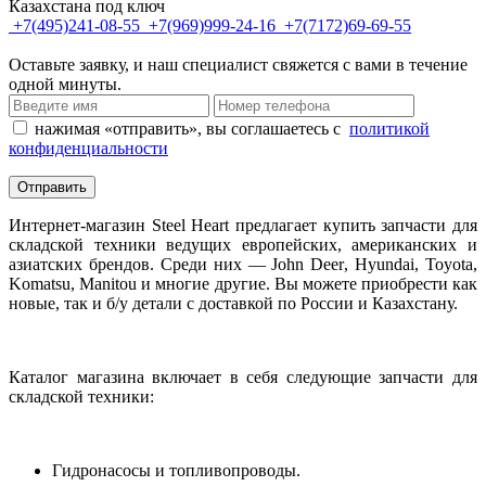
Казахстана под ключ
+7(495)241-08-55
+7(969)999-24-16
+7(7172)69-69-55
Оставьте заявку, и наш специалист свяжется с вами в течение
одной минуты.
нажимая «отправить», вы соглашаетесь с
политикой
конфиденциальности
Отправить
Интернет-магазин
Steel
Heart
предлагает купить запчасти для
складской техники ведущих европейских, американских и
азиатских брендов. Среди них —
John
Deer
,
Hyundai
,
Toyota
,
Komatsu
,
Manitou
и многие другие. Вы можете приобрести как
новые, так и б/у детали с доставкой по России и Казахстану.
Каталог магазина включает в себя следующие запчасти для
складской техники:
Г
идронасосы и топливопроводы
.