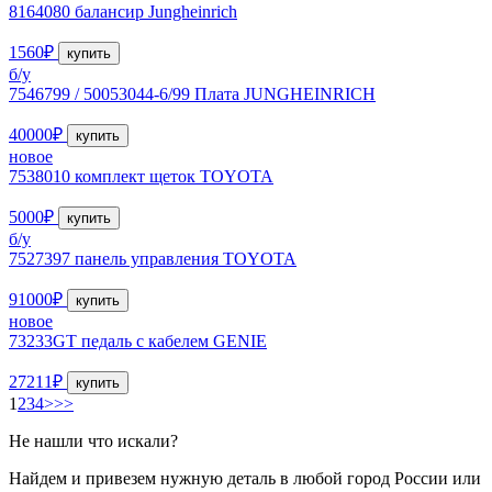
8164080 балансир Jungheinrich
1560₽
купить
б/у
7546799 / 50053044-6/99 Плата JUNGHEINRICH
40000₽
купить
новое
7538010 комплект щеток TOYOTA
5000₽
купить
б/у
7527397 панель управления TOYOTA
91000₽
купить
новое
73233GT педаль с кабелем GENIE
27211₽
купить
1
2
3
4
>
>>
Не нашли что искали?
Найдем и привезем нужную деталь в любой город России или