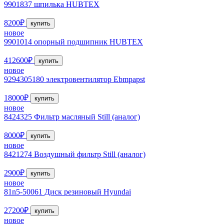
9901837 шпилька HUBTEX
8200₽
купить
новое
9901014 опорный подшипник HUBTEX
412600₽
купить
новое
9294305180 электровентилятор Ebmpapst
18000₽
купить
новое
8424325 Фильтр масляный Still (аналог)
8000₽
купить
новое
8421274 Воздушный фильтр Still (аналог)
2900₽
купить
новое
81n5-50061 Диск резиновый Hyundai
27200₽
купить
новое