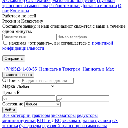
Экскаватор
С/Х техника
Экскаватор погрузчик
Грузовой
транспорт и самосвалы
Разбор техники
Доставка и оплата
О
нас
Контакты
Работаем по всей
России и Казахстану
Ооставьте заявку, и наш специалист свяжется с вами в течение
одной минуты.
нажимая «отправить», вы соглашаетесь с
политикой
конфиденциальности
Отправить
+7(495)241-08-55
Написать в Телеграм
Написать в Мах
заказать звонок
Поиск
Марка
Цена в ₽
Состояние
Все категории
тракторы
экскаваторы
редукторы
минипогрузчики
КПП и ДВС
экскаваторы-погрузчики
с/х
техника
бульдозеры
грузовой транспорт и самосвалы