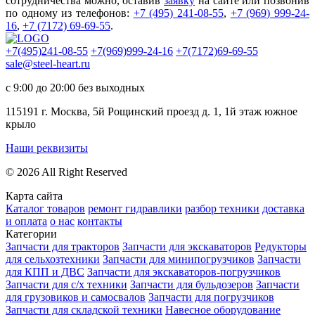
сотрудничества можно, оставив
заявку
на сайте или позвонив
по одному из телефонов:
+7 (495) 241-08-55
,
+7 (969) 999-24-
16
,
+7 (7172) 69-69-55
.
+7(495)241-08-55
+7(969)999-24-16
+7(7172)69-69-55
sale@steel-heart.ru
с 9:00 до 20:00 без выходных
115191 г. Москва, 5й Рощинский проезд д. 1, 1й этаж южное
крыло
Наши реквизиты
© 2026 All Right Reserved
Карта сайта
Каталог товаров
ремонт гидравлики
разбор техники
доставка
и оплата
о нас
контакты
Категории
Запчасти для тракторов
Запчасти для экскаваторов
Редукторы
для сельхозтехники
Запчасти для минипогрузчиков
Запчасти
для КПП и ДВС
Запчасти для экскаваторов-погрузчиков
Запчасти для с/х техники
Запчасти для бульдозеров
Запчасти
для грузовиков и самосвалов
Запчасти для погрузчиков
Запчасти для складской техники
Навесное оборудование