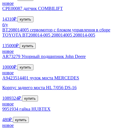
новое
CPE00087 датчик COMBILIFT
14310₽
купить
б/у
BT208014005 сервомотор с блоком управления в сборе
TOYOTA BT208014-005 208014005 208014-005
135000₽
купить
новое
AR73279 Упорный подшипник John Deere
10000₽
купить
новое
A9423514401 чулок моста MERCEDES
Корпус заднего моста HL 7/056 DS-16
1089324₽
купить
новое
9951934 гайка HUBTEX
480₽
купить
новое