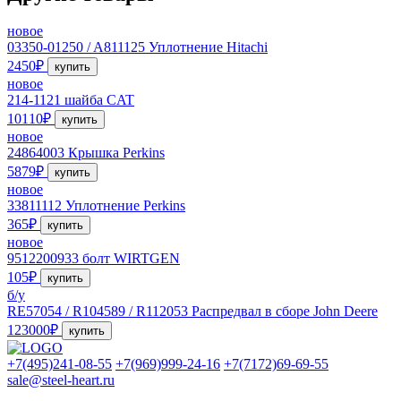
новое
03350-01250 / A811125 Уплотнение Hitachi
2450₽
купить
новое
214-1121 шайба CAT
10110₽
купить
новое
24864003 Крышка Perkins
5879₽
купить
новое
33811112 Уплотнение Perkins
365₽
купить
новое
9512200933 болт WIRTGEN
105₽
купить
б/у
RE57054 / R104589 / R112053 Распредвал в сборе John Deere
123000₽
купить
+7(495)241-08-55
+7(969)999-24-16
+7(7172)69-69-55
sale@steel-heart.ru