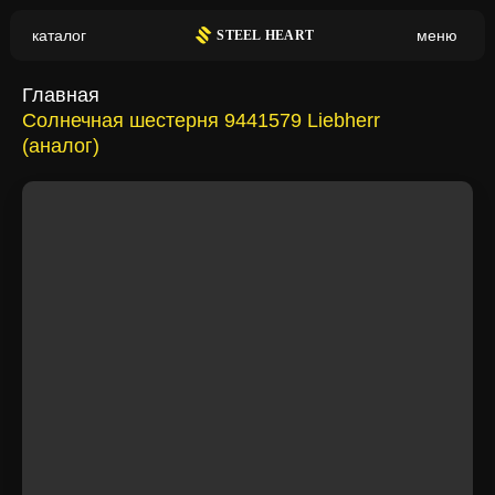
HIMPT
Hino
каталог
меню
S
TEEL HEART
Главная
Hitachi
Holset
Солнечная шестерня 9441579 Liebherr
(аналог)
Honda
Howo
HSM
Huddig
Hyundai
International
Isuzu
Isuzu Аналог