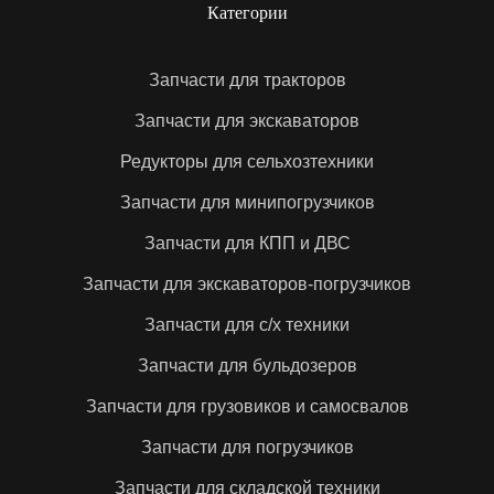
ROCLA
SAF-HOLLAND
Категории
Запчасти для тракторов
Sandvik
Scania
Запчасти для экскаваторов
Редукторы для сельхозтехники
Schienle
Setra
Запчасти для минипогрузчиков
Запчасти для КПП и ДВС
SH
Shaanxi
Запчасти для экскаваторов-погрузчиков
Запчасти для с/х техники
SHABMULLER
Shacman
Запчасти для бульдозеров
Запчасти для грузовиков и самосвалов
Shantui
Shibaura
Запчасти для погрузчиков
Запчасти для складской техники