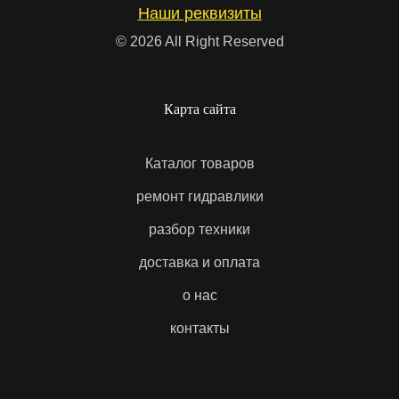
New Holland
Nissan
Наши реквизиты
© 2026 All Right Reserved
Noblelift
Normet
Карта сайта
OSLV
Parker
Каталог товаров
ремонт гидравлики
Perkins
Peterbilt
разбор техники
доставка и оплата
Ponsse
Range Rover
о нас
контакты
RAYMOND
Rexroth