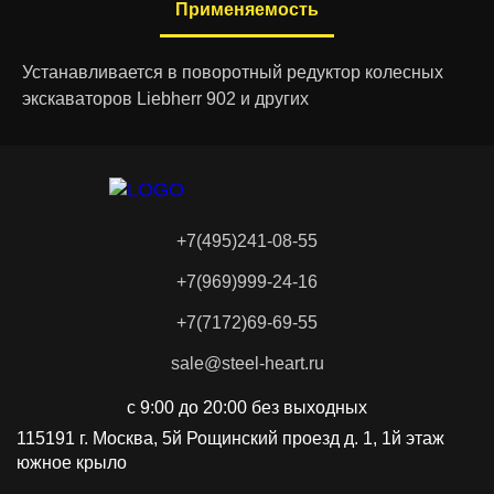
Применяемость
Man
Manitou
Устанавливается в поворотный редуктор колесных
MARZOCCHI
MCB-ELEKTRISCH
экскаваторов Liebherr 902 и других
MEIDEN
MERLO
+7(495)241-08-55
Metso
Mitsubishi
+7(969)999-24-16
+7(7172)69-69-55
Modular Mining
Multicar
sale@steel-heart.ru
с 9:00 до 20:00 без выходных
NACCO
Neoplan
115191 г. Москва, 5й Рощинский проезд д. 1, 1й этаж
южное крыло