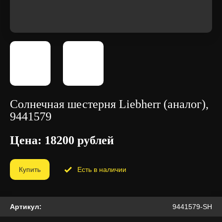
Iveco
Jac
Jcb
John Deere
Kenworth
KESLA
Солнечная шестерня Liebherr (аналог),
9441579
Kia
Kleemann (аналог)
Цена: 18200 рублей
KMP
Kobelco
Купить
Есть в наличии
Kolbenschmidt
Komatsu
Артикул:
9441579-SH