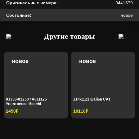
Оригинальные номера:
9441579
KRAUF
Kubota
Состояние:
новое
Kubota (аналог)
Land Rover
Другие товары
LGCE
Liebherr
новое
новое
Linde
Liugong
Logset
Lotos
03350-01250 / A811125
214-1121 шайба CAT
Уплотнение Hitachi
2450₽
10110₽
LUK
Mack